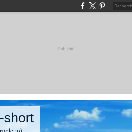
Publicité
-short
ticle :o)