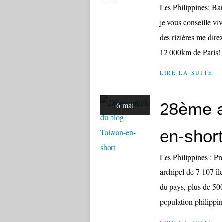
Les Philippines: Ban
je vous conseille vi
des rizières me dire
12 000km de Paris! 
LIRE LA SUITE
28ème a
6 mai
en-shor
Les Philippines : Pr
archipel de 7 107 îl
du pays, plus de 50
population philippin