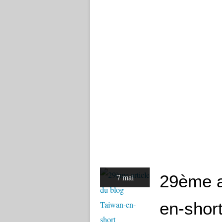
29ème a
7 mai
en-shor