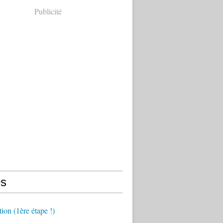
Publicité
s
tion (1ère étape !)