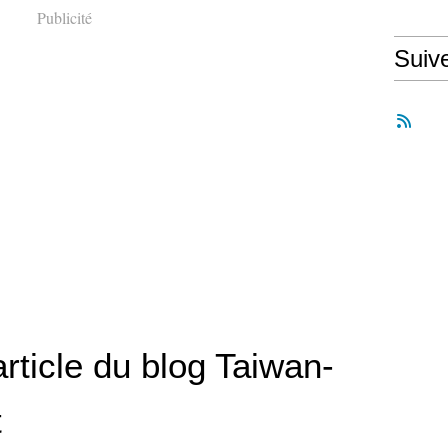
Publicité
Suiv
rticle du blog Taiwan-
t