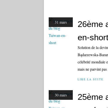
26ème a
31 mars
en-shor
Solution de la devin
Bądarzewska-Barano
célébrité mondiale e
mais ne parvint pas à
LIRE LA SUITE
25ème a
30 mars