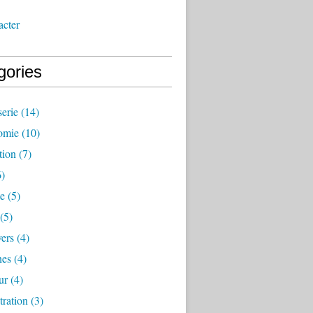
acter
gories
erie
(14)
omie
(10)
tion
(7)
)
te
(5)
(5)
vers
(4)
nes
(4)
ur
(4)
ration
(3)