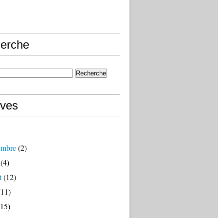
erche
ives
embre
(2)
(4)
t
(12)
11)
15)