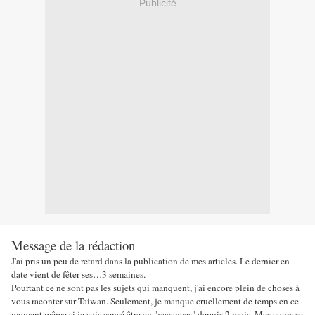
Publicité
Message de la rédaction
J'ai pris un peu de retard dans la publication de mes articles. Le dernier en
date vient de fêter ses…3 semaines.
Pourtant ce ne sont pas les sujets qui manquent, j'ai encore plein de choses à
vous raconter sur Taiwan. Seulement, je manque cruellement de temps en ce
moment même si je suis censé être en "vacances" depuis 2 mois. Mes cours se