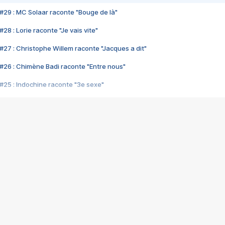
#29 : MC Solaar raconte "Bouge de là"
28 : Lorie raconte "Je vais vite"
#27 : Christophe Willem raconte "Jacques a dit"
#26 : Chimène Badi raconte "Entre nous"
#25 : Indochine raconte "3e sexe"
#24 : Zaho raconte "C'est chelou"
#23 : Patrick Bruel raconte "Au café des délices"
#22 : Kyo raconte "Le chemin"
#21 : Nolwenn Leroy raconte "Cassé"
#20 : Patrick Hernandez raconte "Born to be alive"
#19 : Lorie raconte "Près de moi"
#18 : Michael Jones raconte "A nos actes manqués" (avec Jean-Jacque